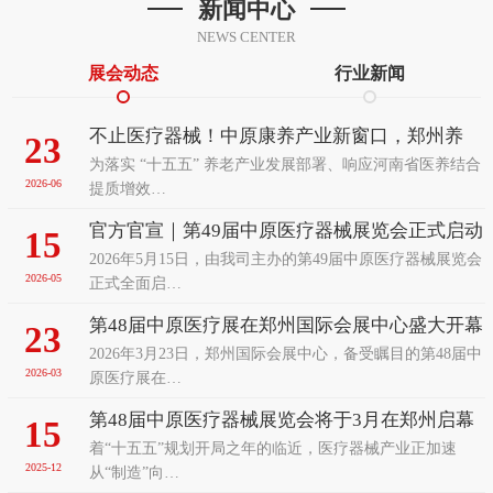
新闻中心
NEWS CENTER
展会动态
行业新闻
不止医疗器械！中原康养产业新窗口，郑州养
23
为落实 “十五五” 养老产业发展部署、响应河南省医养结合
老、辅具及康复医疗展览会前瞻
2026-06
提质增效…
官方官宣｜第49届中原医疗器械展览会正式启动
15
2026年5月15日，由我司主办的第49届中原医疗器械展览会
招展！9月聚力郑州赋能中部医疗发展
2026-05
正式全面启…
第48届中原医疗展在郑州国际会展中心盛大开幕
23
2026年3月23日，郑州国际会展中心，备受瞩目的第48届中
2026-03
原医疗展在…
第48届中原医疗器械展览会将于3月在郑州启幕
15
着“十五五”规划开局之年的临近，医疗器械产业正加速
以智能变革之姿诚邀全球客商共襄盛举
2025-12
从“制造”向…