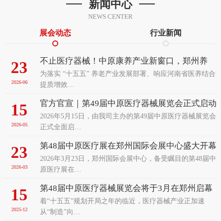
新闻中心
NEWS CENTER
展会动态
行业新闻
不止医疗器械！中原康养产业新窗口，郑州养
23
为落实 “十五五” 养老产业发展部署、响应河南省医养结合
老、辅具及康复医疗展览会前瞻
2026-06
提质增效…
官方官宣｜第49届中原医疗器械展览会正式启动
15
2026年5月15日，由我司主办的第49届中原医疗器械展览会
招展！9月聚力郑州赋能中部医疗发展
2026-05
正式全面启…
第48届中原医疗展在郑州国际会展中心盛大开幕
23
2026年3月23日，郑州国际会展中心，备受瞩目的第48届中
2026-03
原医疗展在…
第48届中原医疗器械展览会将于3月在郑州启幕
15
着“十五五”规划开局之年的临近，医疗器械产业正加速
以智能变革之姿诚邀全球客商共襄盛举
2025-12
从“制造”向…