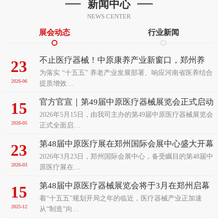
新闻中心
NEWS CENTER
展会动态
行业新闻
不止医疗器械！中原康养产业新窗口，郑州养
23
为落实 “十五五” 养老产业发展部署、响应河南省医养结合
老、辅具及康复医疗展览会前瞻
2026-06
提质增效…
官方官宣｜第49届中原医疗器械展览会正式启动
15
2026年5月15日，由我司主办的第49届中原医疗器械展览会
招展！9月聚力郑州赋能中部医疗发展
2026-05
正式全面启…
第48届中原医疗展在郑州国际会展中心盛大开幕
23
2026年3月23日，郑州国际会展中心，备受瞩目的第48届中
2026-03
原医疗展在…
第48届中原医疗器械展览会将于3月在郑州启幕
15
着“十五五”规划开局之年的临近，医疗器械产业正加速
以智能变革之姿诚邀全球客商共襄盛举
2025-12
从“制造”向…