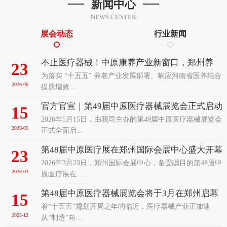
新闻中心
NEWS CENTER
展会动态
行业新闻
不止医疗器械！中原康养产业新窗口，郑州养
23
为落实 “十五五” 养老产业发展部署、响应河南省医养结合
老、辅具及康复医疗展览会前瞻
2026-06
提质增效…
官方官宣｜第49届中原医疗器械展览会正式启动
15
2026年5月15日，由我司主办的第49届中原医疗器械展览会
招展！9月聚力郑州赋能中部医疗发展
2026-05
正式全面启…
第48届中原医疗展在郑州国际会展中心盛大开幕
23
2026年3月23日，郑州国际会展中心，备受瞩目的第48届中
2026-03
原医疗展在…
第48届中原医疗器械展览会将于3月在郑州启幕
15
着“十五五”规划开局之年的临近，医疗器械产业正加速
以智能变革之姿诚邀全球客商共襄盛举
2025-12
从“制造”向…