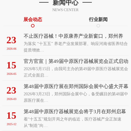
新闻中心
NEWS CENTER
展会动态
行业新闻
不止医疗器械！中原康养产业新窗口，郑州养
23
为落实 “十五五” 养老产业发展部署、响应河南省医养结合
老、辅具及康复医疗展览会前瞻
2026-06
提质增效…
官方官宣｜第49届中原医疗器械展览会正式启动
15
2026年5月15日，由我司主办的第49届中原医疗器械展览会
招展！9月聚力郑州赋能中部医疗发展
2026-05
正式全面启…
第48届中原医疗展在郑州国际会展中心盛大开幕
23
2026年3月23日，郑州国际会展中心，备受瞩目的第48届中
2026-03
原医疗展在…
第48届中原医疗器械展览会将于3月在郑州启幕
15
着“十五五”规划开局之年的临近，医疗器械产业正加速
以智能变革之姿诚邀全球客商共襄盛举
2025-12
从“制造”向…