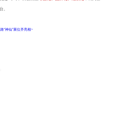
台。
路“神仙”展位齐亮相~