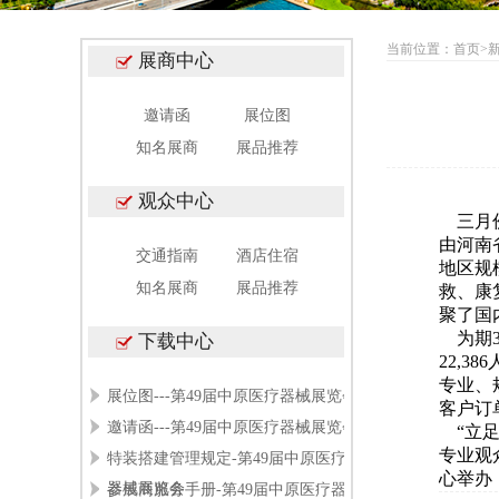
当前位置：
首页
>
展商中心
邀请函
展位图
知名展商
展品推荐
观众中心
三月份
由河南
交通指南
酒店住宿
地区规
知名展商
展品推荐
救、康
聚了国
为期3
下载中心
22,
专业、
展位图---第49届中原医疗器械展览会
客户订
邀请函---第49届中原医疗器械展览会
“立足
专业观
特装搭建管理规定-第49届中原医疗
心举办
器械展览会
参展商服务手册-第49届中原医疗器