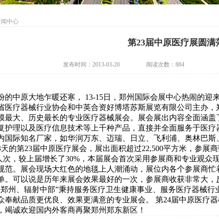
新闻中心
第23届中原医疗展圆满
发布时间：2013-03-20
阅读次数：
884
的中原大地乍暖还寒， 13-15日，郑州国际会展中心热闹的迎
省医疗器械行业协会和中英合资好博塔苏斯展览有限公司主办，
模最大、历史最长的专业医疗器械展会。展会展出内容全面涵盖
复护理以及医疗信息技术等上千种产品，直接并全面服务于医疗
内国际知名厂家，如华润万东、迈瑞、日立、飞利浦、奥林巴斯
天的第23届中原医疗展会，展出面积超过22,500平方米，参展
386人次，较上届增长了30%，本届展会首次采用参展商和专业观
规范。展会现场大红色的地毯上人潮涌动，展位内各个参展商忙着
单。可以说是历年来展会效果最好的一次，参展商收获非常大，
郑州、辐射中部”秉持服务医疗卫生健康事业、服务医疗器械行
众奉献品质更优良、效果更满意的专业展会。 第24届中原医疗器械
，竭诚欢迎国内外客商再聚郑州郑东新区！